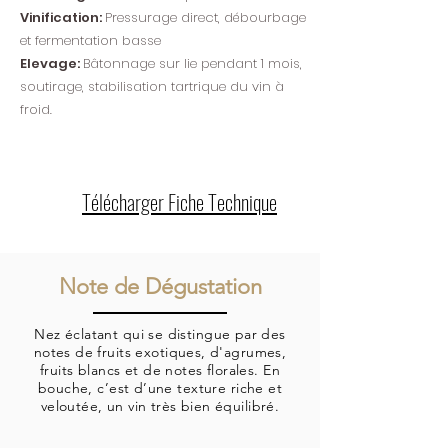
Vinification:
Pressurage direct, débourbage
et fermentation basse
Elevage:
Bâtonnage sur lie pendant 1 mois,
soutirage, stabilisation tartrique du vin à
froid.
Télécharger Fiche Technique
Note de Dégustation
Nez éclatant qui se distingue par des
notes de fruits exotiques, d'agrumes,
fruits blancs et de notes florales. En
bouche, c’est d’une texture riche et
veloutée, un vin très bien équilibré.