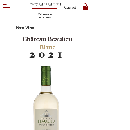
CHÂTEAU BEAULIEU
Contact
Côtes de
BourG
Nos Vins
Château Beaulieu
Blanc
2
0
2
1