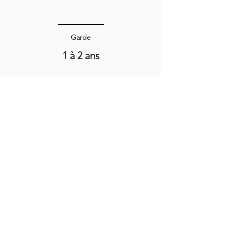
Garde
1 à 2 ans
Température de dégustation
14° - 16°
Alcool par Volume
12°