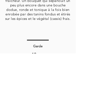
fraîcheur. Un bouquet qui sépanouit un
peu plus encore dans une bouche
dodue, ronde et tonique à la fois bien
enrobée par des tanins fondus et étirés
sur les épices et le végétal (cassis) frais.
Garde
10 ans
Température de dégustation
18°