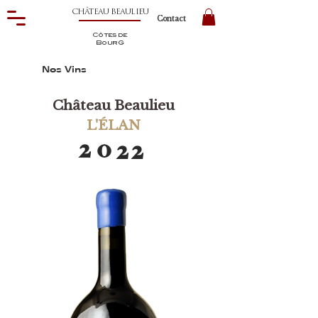
CHÂTEAU BEAULIEU
Contact
Côtes de
BourG
Nos Vins
Château Beaulieu
L'ÉLAN
2
0
2
2