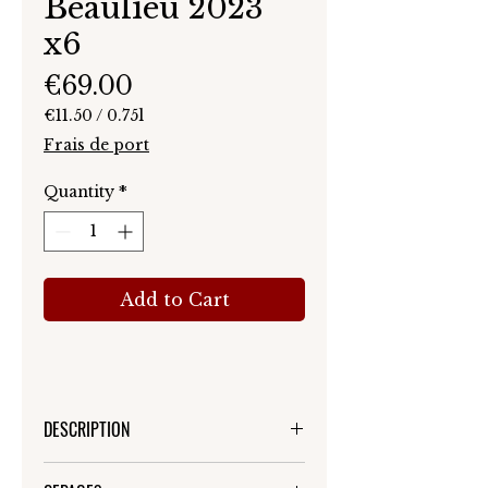
Beaulieu 2023
x6
Price
€69.00
€11.50
/
0.75l
€11.50
Frais de port
per
0.75
Quantity
*
Liters
Add to Cart
DESCRIPTION
Nez éclatant qui se distingue par