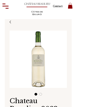
CHÂTEAU BEAULIEU
Contact
Côtes de
BourG
Chateau