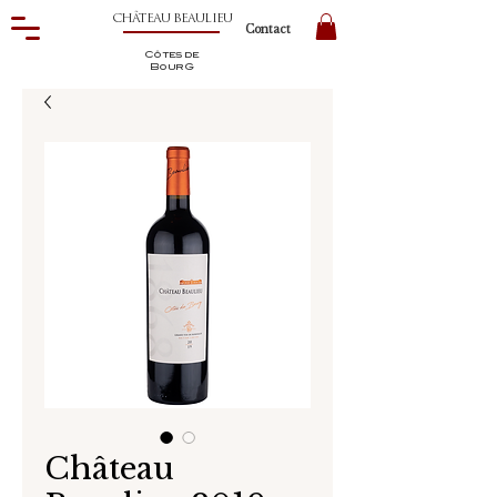
CHÂTEAU BEAULIEU
Contact
Côtes de
BourG
Château