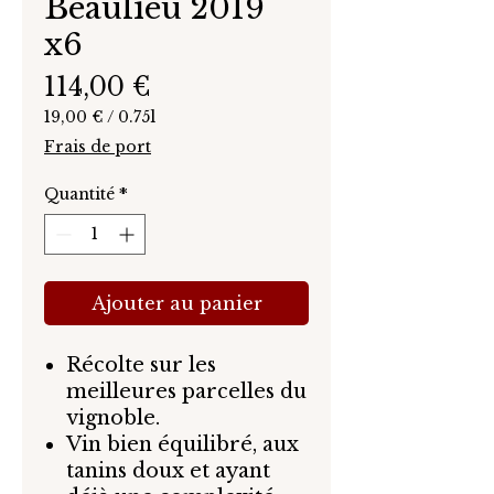
Beaulieu 2019
x6
Prix
114,00 €
19,00 €
/
0.75l
19,00 €
Frais de port
pour
0.75
Quantité
*
Litres
Ajouter au panier
Récolte sur les
meilleures parcelles du
vignoble.
Vin bien équilibré, aux
tanins doux et ayant